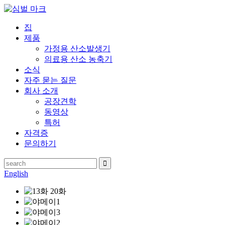
집
제품
가정용 산소발생기
의료용 산소 농축기
소식
자주 묻는 질문
회사 소개
공장견학
동영상
특허
자격증
문의하기
English